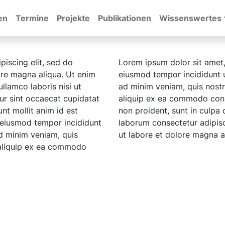
en
Termine
Projekte
Publikationen
Wissenswertes
piscing elit, sed do
Lorem ipsum dolor sit amet,
ore magna aliqua. Ut enim
eiusmod tempor incididunt u
llamco laboris nisi ut
ad minim veniam, quis nostru
r sint occaecat cupidatat
aliquip ex ea commodo cons
unt mollit anim id est
non proident, sunt in culpa q
o eiusmod tempor incididunt
laborum consectetur adipisc
d minim veniam, quis
ut labore et dolore magna a
t aliquip ex ea commodo