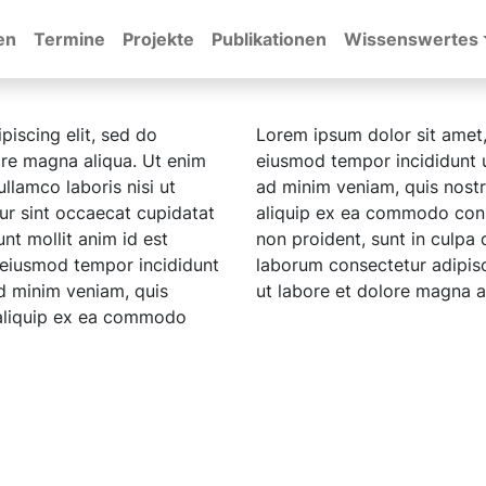
en
Termine
Projekte
Publikationen
Wissenswertes
piscing elit, sed do
Lorem ipsum dolor sit amet,
ore magna aliqua. Ut enim
eiusmod tempor incididunt u
llamco laboris nisi ut
ad minim veniam, quis nostru
r sint occaecat cupidatat
aliquip ex ea commodo cons
unt mollit anim id est
non proident, sunt in culpa q
o eiusmod tempor incididunt
laborum consectetur adipisc
d minim veniam, quis
ut labore et dolore magna a
t aliquip ex ea commodo