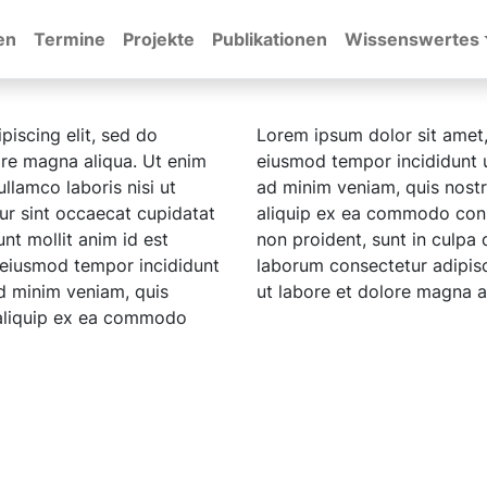
en
Termine
Projekte
Publikationen
Wissenswertes
piscing elit, sed do
Lorem ipsum dolor sit amet,
ore magna aliqua. Ut enim
eiusmod tempor incididunt u
llamco laboris nisi ut
ad minim veniam, quis nostru
r sint occaecat cupidatat
aliquip ex ea commodo cons
unt mollit anim id est
non proident, sunt in culpa q
o eiusmod tempor incididunt
laborum consectetur adipisc
d minim veniam, quis
ut labore et dolore magna a
t aliquip ex ea commodo